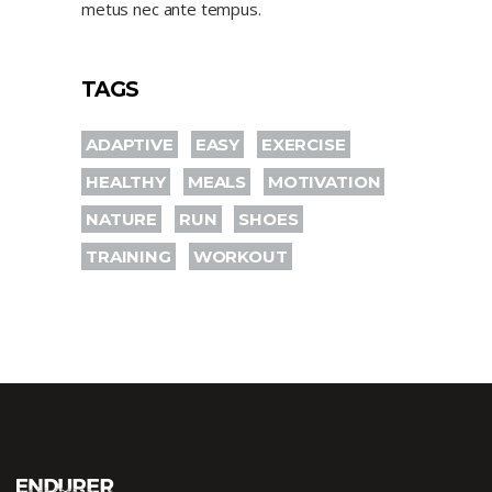
metus nec ante tempus.
TAGS
ADAPTIVE
EASY
EXERCISE
HEALTHY
MEALS
MOTIVATION
NATURE
RUN
SHOES
TRAINING
WORKOUT